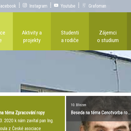
Facebook
Instagram
Youtube
Grafoman
ace
Aktivity a
Studenti
Zájemci
e
projekty
a rodiče
o studium
10. Březen
na téma Zpracování ropy
Beseda na téma Cenotvorba ro...
3. 2020 k nám zavítal pan Ing.
Loula z České asociace