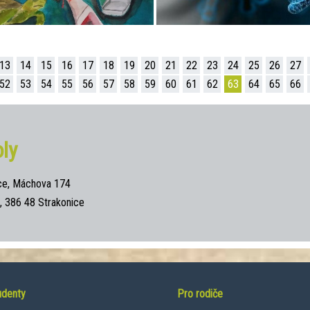
13
14
15
16
17
18
19
20
21
22
23
24
25
26
27
52
53
54
55
56
57
58
59
60
61
62
63
64
65
66
ly
ce, Máchova 174
 386 48 Strakonice
udenty
Pro rodiče