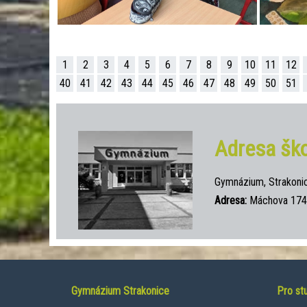
1
2
3
4
5
6
7
8
9
10
11
12
40
41
42
43
44
45
46
47
48
49
50
51
Adresa ško
Gymnázium, Strakoni
Adresa:
Máchova 174,
Gymnázium Strakonice
Pro st