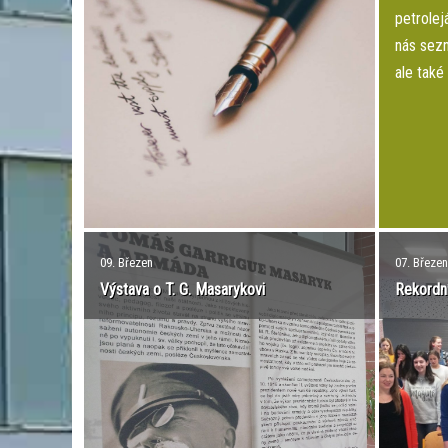
petrolej
nás sezn
ale také
pohonný
odkud po
už prostř
09. Březen
07. Březen
Výstava o T. G. Masarykovi
Rekordní