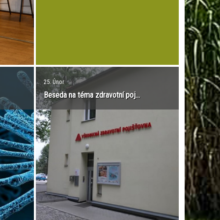
nákazy novým koronavirem při cestách
do oblastí s přenosem nákazy COVID 19.
Čeští občané mimo...
25. Únor
Beseda na téma zdravotní poj...