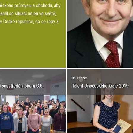
ářského průmyslu a obchodu, aby
ámil se situací nejen ve světě,
 v České republice, co se ropy a
ch hmot týče. Dověděli jsme se,
chází ropa, se kterou denně, ať
ednictvím pali...
06. Březen
 soustředění sboru G.S.
Talent Jihočeského kraje 2019