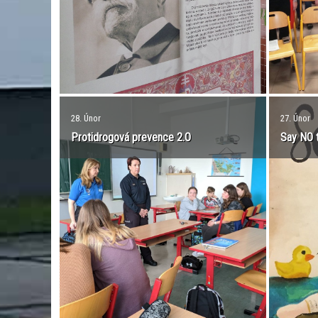
28. Únor
27. Únor
Protidrogová prevence 2.O
Say NO t