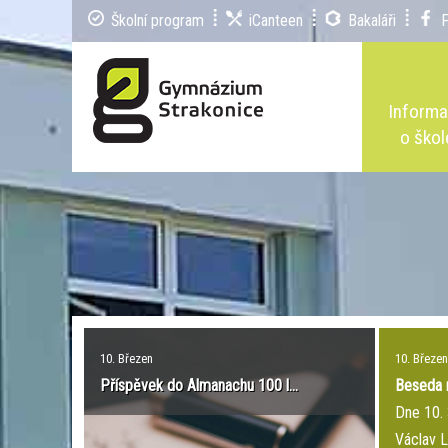
Školní program
iCanteen
Bakaláři
Inform
o škol
10. Březen
10. Březen
Příspěvek do Almanachu 100 l...
Beseda 
Dne 10. 
Václav 