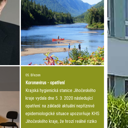
05. Březen
Koronavirus - opatření
Krajská hygienická stanice Jihočeského
kraje vydala dne 5. 3. 2020 následující
opatření: na základě aktuální nepříznivé
epidemiologické situace upozorňuje KHS
Jihočeského kraje, že hrozí reálné riziko