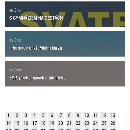
06. Únor
S GYMNÁZIEM NA CESTÁCH
05. Únor
Informace o lyžařském kurzu
03. Únor
EYP: postup našich studentek...
1
2
3
4
5
6
7
8
9
10
11
12
13
14
15
16
17
18
19
20
21
22
23
24
25
26