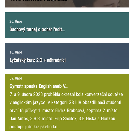
20. Únor
Šachový turnaj o pohár ředit...
10. Únor
Lyžařský kurz 2.O + náhradníci
09. Únor
Gymstr speaks English aneb V...
7. a 9. února 2023 proběhla okresní kola konverzační soutěže
v anglickém jazyce. V kategorii SŠ IIIA obsadili naši studenti
první tři příčky: 1. místo: Eliška Brabcová, septima 2. místo:
Jan Antoš, 3.B 3. místo: Filip Sadílek, 3.B Eliška s Honzou
postupují do krajského ko...