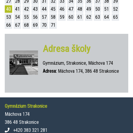
27
28
29
30
31
32
33
34
35
36
37
38
39
40
41
42
43
44
45
46
47
48
49
50
51
52
53
54
55
56
57
58
59
60
61
62
63
64
65
66
67
68
69
70
71
Adresa školy
Gymnázium, Strakonice, Máchova 174
Adresa:
Máchova 174, 386 48 Strakonice
Gymnázium Strakonice
Máchova 174
386 48 Strakonice
+420 383 321 281