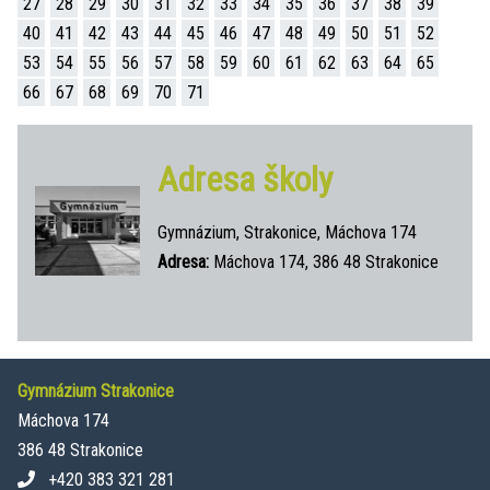
27
28
29
30
31
32
33
34
35
36
37
38
39
40
41
42
43
44
45
46
47
48
49
50
51
52
53
54
55
56
57
58
59
60
61
62
63
64
65
66
67
68
69
70
71
Adresa školy
Gymnázium, Strakonice, Máchova 174
Adresa:
Máchova 174, 386 48 Strakonice
Gymnázium Strakonice
Máchova 174
386 48 Strakonice
+420 383 321 281