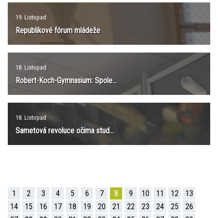
19. Listopad
Republikové fórum mládeže
18. Listopad
Robert-Koch-Gymnasium: Spole...
18. Listopad
Sametová revoluce očima stud...
1
2
3
4
5
6
7
8
9
10
11
12
13
14
15
16
17
18
19
20
21
22
23
24
25
26