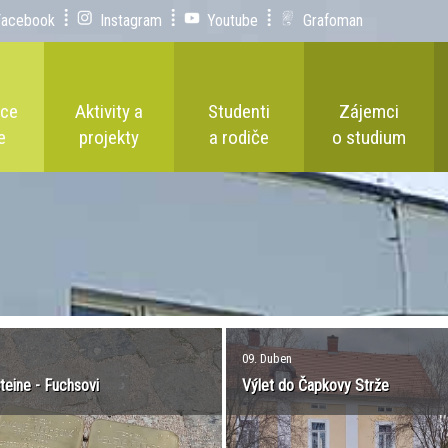
Facebook
Instagram
Youtube
Grafoman
ace
Aktivity a
Studenti
Zájemci
e
projekty
a rodiče
o studium
09. Duben
teine - Fuchsovi
Výlet do Čapkovy Strže