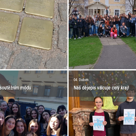
04. Duben
soutěžním módu
Náš dějepis válcuje celý kraj!