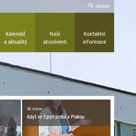
Hledání
Kalendář
Naši
Kontaktní
a aktuality
absolventi
informace
08. Duben
Když se Egypt potká s Prahou