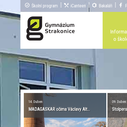
Školní program
iCanteen
Bakaláři
Inform
o škol
14. Duben
09. Duben
MADAGASKAR očima Václavy Alt...
Stolpers