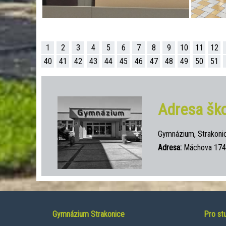
1
2
3
4
5
6
7
8
9
10
11
12
40
41
42
43
44
45
46
47
48
49
50
51
Adresa ško
Gymnázium, Strakoni
Adresa:
Máchova 174,
Gymnázium Strakonice
Pro st