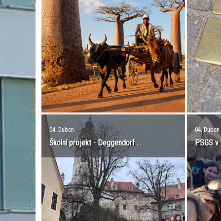
04. Duben
04. Duben
Školní projekt - Deggendorf ...
PSGS v 