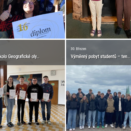
30. Březen
kolo Geografické oly...
Výměnný pobyt studentů – ten...