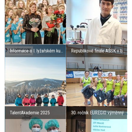
Informace o I. lyžařském ku...
Republikové finále AŠSK v b...
TalentAkademie 2025
30. ročník EUREGIO výměnný ...