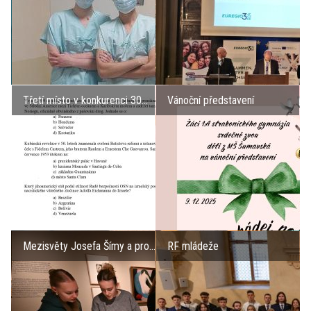
Třetí místo v konkurenci 30...
Vánoční představení
Mezisvěty Josefa Šímy a pro...
RF mládeže