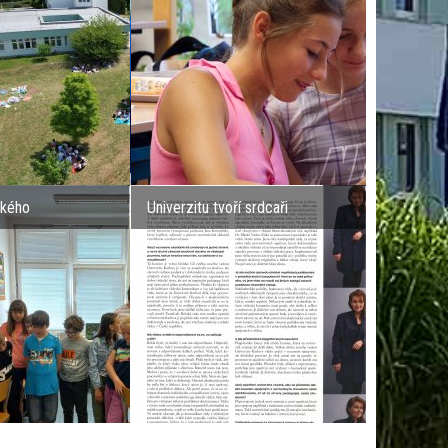
ského
Univerzitu tvoří srdcaři