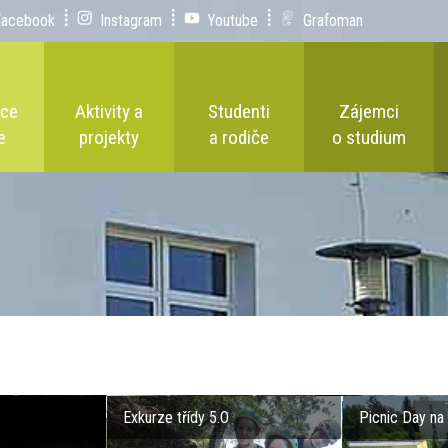
Facebook
Instagram
Youtube
Grafoman
ace
Aktivity a
Studenti
Zájemci
e
projekty
a rodiče
o studium
Exkurze třídy 5.O
Picnic Day na