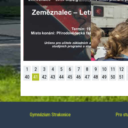
1
2
3
4
5
6
7
8
9
10
11
12
40
41
42
43
44
45
46
47
48
49
50
51
Gymnázium Strakonice
Pro st