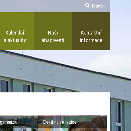
Hledání
Kalendář
Naši
Kontaktní
a aktuality
absolventi
informace
 gymnáziu
Elektřina ve fyzice