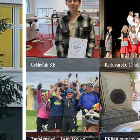
Cyklisťák 3.B
Karlovarsko (aneb 
Zeměznalec –⁠ Letní škola g...
PRIMA primární p