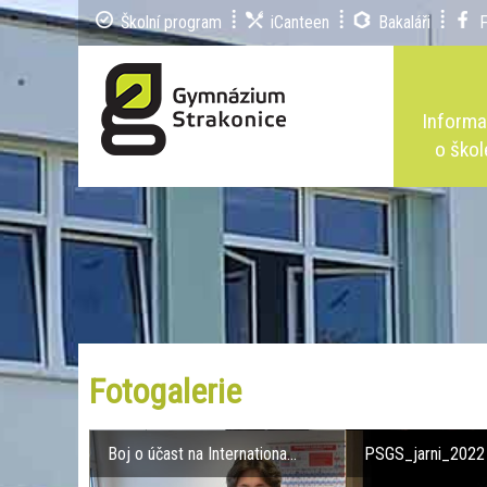
Školní program
iCanteen
Bakaláři
Inform
o škol
Fotogalerie
Boj o účast na Internationa...
PSGS_jarni_2022