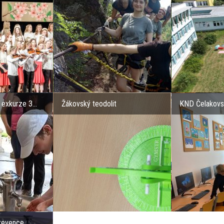
exkurze 3...
Žákovský teodolit
KND Čelakov
revence