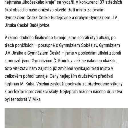
hejtmana Jihočeského kraje" se vydařil. V konkurenci 37 středních
škol obsadilo naše družstvo skvělé třetí místo za prvním
Gymnáziem Česká České Budějovice a druhým Gymnáziem J.V.
Jirsíka České Budějovice.
V rámci druhého finálového turnaje jsme sehráli čtyři utkání, po
třech porážkách – postupně s Gymnáziem Soběslav, Gymnáziem
J.V. Jirsíka a Gymnáziem Česká – jsme v posledním utkání zabrali
a porazili jsme Gymnázium Č. Krumlov. Jak se nakonec ukázalo,
toto vítězství nám zajistilo již zmíněné vynikající třetí místo v
celkovém pořadí turnaje. Ceny nejlepším družstvům předával
hejtman M. Kuba. Všichni zaslouží pochvalu za předvedené výkony
a perfektní reprezentaci školy. Nejlepším hráčem našeho družstva
byl tentokrát V. Mika.