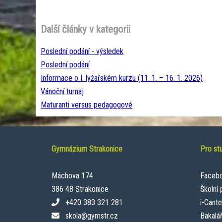
Další články v kategorii
Poslední podání - výsledek
Poslední podání
Informace o I. lyžařském kurzu (11. 1. – 16. 1. 2026)
Vánoční turnaj
Maturanti versus pedagogové
Gymnázium Strakonice
Pro st
Máchova 174
Faceb
386 48 Strakonice
Školní
+420 383 321 281
i-Cant
skola@gymstr.cz
Bakalář