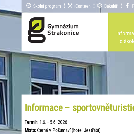
Školní program
iCanteen
Bakaláři
Inform
o škol
Informace – sportovněturistic
Termín:
1.6. - 5.6. 2026
Místo:
Černá v Pošumaví (hotel Jestřábí)