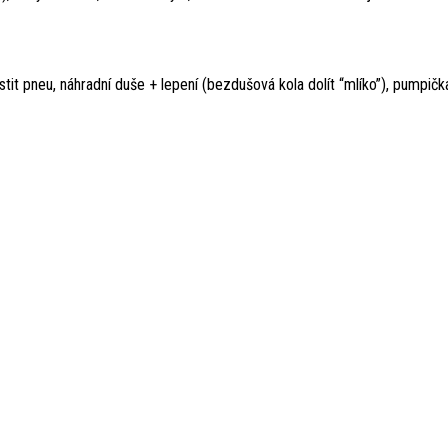
stit pneu, náhradní duše + lepení (bezdušová kola dolít “mlíko”), pumpička