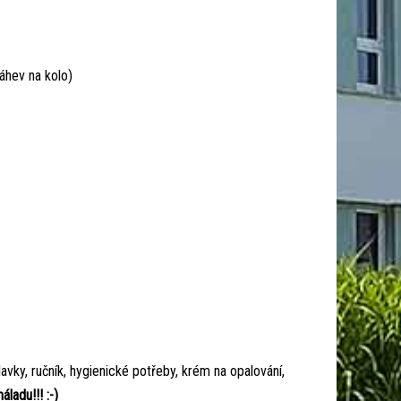
láhev na kolo)
plavky, ručník, hygienické potřeby, krém na opalování,
áladu!!! :-)