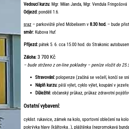
Vedoucí kurzu:
Mgr. Milan Janda, Mgr. Vendula Fringošová
Odjezd:
pondělí 1.6.
sraz
– parkoviště před Möbelixem v
8.30 hod.
– bude přist
směr:
Kubova Huť
Příjezd:
pátek 5. 6. cca 15.00 hod. do Strakonic autobus
3 700 Kč
Záloha:
– bude strženo z on-line pokladny – peníze vložit do 25.
Stravování:
polopenze (začíná se večeří, končí se sní
Náplň kurzu:
pěší výlet, cyklo výlet, koupání v jezeře,
Důležité:
občanský průkaz, průkaz zdravotní pojišťov
Ostatní vybavení:
cyklist. rukavice, zámek na kolo, sportovní oblečení na kolo 
pokrývka hlavy (kšiltovka…), pláštěnka (nepromokavá bunda