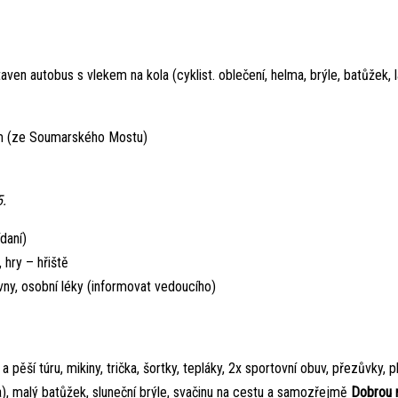
aven autobus s vlekem na kola (cyklist. oblečení, helma, brýle, batůžek, 
em (ze Soumarského Mostu)
5.
daní)
 hry – hřiště
ny, osobní léky (informovat vedoucího)
a pěší túru, mikiny, trička, šortky, tepláky, 2x sportovní obuv, přezůvky, 
), malý batůžek, sluneční brýle, svačinu na cestu a samozřejmě
Dobrou n