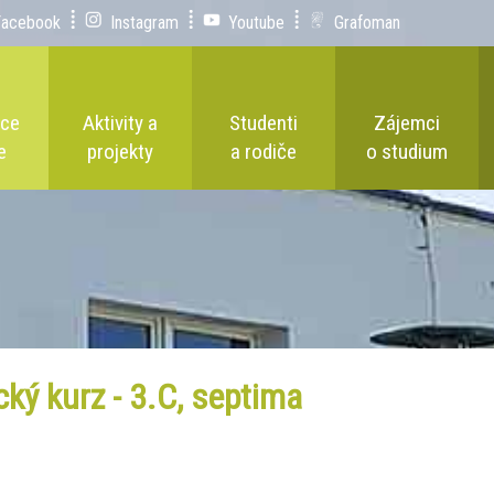
Facebook
Instagram
Youtube
Grafoman
ace
Aktivity a
Studenti
Zájemci
e
projekty
a rodiče
o studium
ký kurz - 3.C, septima