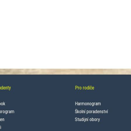
udenty
Pro rodiče
ook
Harmonogram
 program
Školní poradenství
een
Studijní obory
i