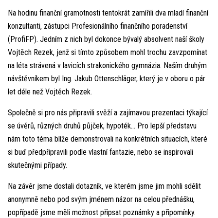
Na hodinu finanční gramotnosti tentokrát zamířili dva mladí finanční
konzultanti, zástupci Profesionálního finančního poradenství
(ProfiFP). Jedním z nich byl dokonce bývalý absolvent naší školy
Vojtěch Rezek, jenž si tímto způsobem mohl trochu zavzpomínat
na léta strávená v lavicích strakonického gymnázia. Naším druhým
návštěvníkem byl Ing. Jakub Ottenschläger, který je v oboru o pár
let déle než Vojtěch Rezek.
Společně si pro nás připravili svěží a zajímavou prezentaci týkající
se úvěrů, různých druhů půjček, hypoték... Pro lepší představu
nám toto téma blíže demonstrovali na konkrétních situacích, které
si buď předpřipravili podle vlastní fantazie, nebo se inspirovali
skutečnými případy.
Na závěr jsme dostali dotazník, ve kterém jsme jim mohli sdělit
anonymně nebo pod svým jménem názor na celou přednášku,
popřípadě jsme měli možnost připsat poznámky a připomínky.