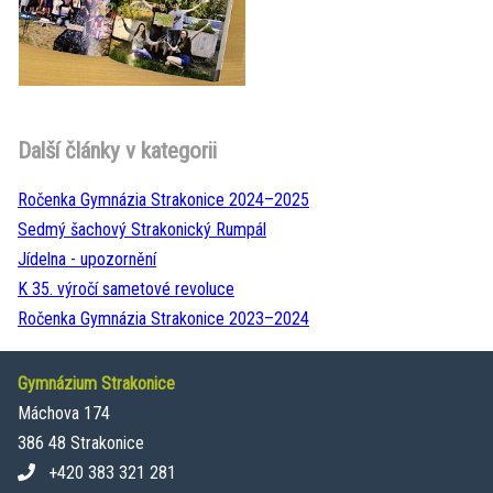
Další články v kategorii
Ročenka Gymnázia Strakonice 2024–⁠2025
Sedmý šachový Strakonický Rumpál
Jídelna - upozornění
K 35. výročí sametové revoluce
Ročenka Gymnázia Strakonice 2023–⁠2024
Gymnázium Strakonice
Máchova 174
386 48 Strakonice
+420 383 321 281