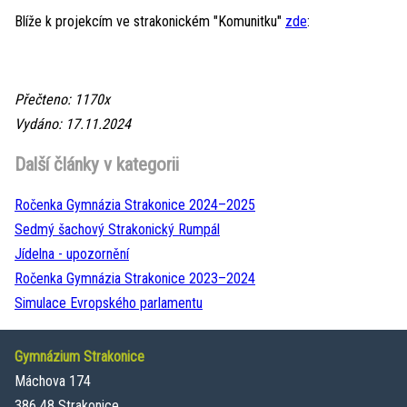
Blíže k projekcím ve strakonickém "Komunitku"
zde
:
Přečteno: 1170x
Vydáno: 17.11.2024
Další články v kategorii
Ročenka Gymnázia Strakonice 2024–⁠2025
Sedmý šachový Strakonický Rumpál
Jídelna - upozornění
Ročenka Gymnázia Strakonice 2023–⁠2024
Simulace Evropského parlamentu
Gymnázium Strakonice
Máchova 174
386 48 Strakonice