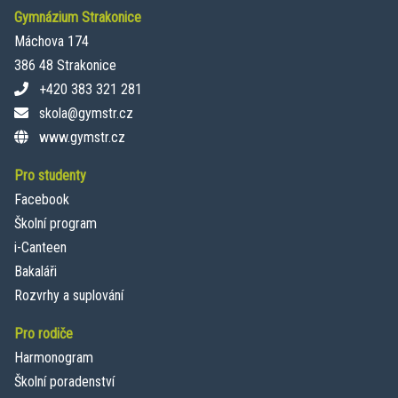
Gymnázium Strakonice
Máchova 174
386 48 Strakonice
+420 383 321 281
skola@gymstr.cz
www.gymstr.cz
Pro studenty
Facebook
Školní program
i-Canteen
Bakaláři
Rozvrhy a suplování
Pro rodiče
Harmonogram
Školní poradenství