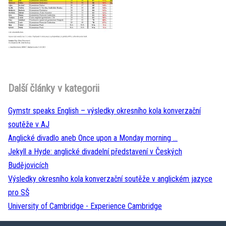
Další články v kategorii
Gymstr speaks English – výsledky okresního kola konverzační
soutěže v AJ
Anglické divadlo aneb Once upon a Monday morning …
Jekyll a Hyde: anglické divadelní představení v Českých
Budějovicích
Výsledky okresního kola konverzační soutěže v anglickém jazyce
pro SŠ
University of Cambridge - Experience Cambridge