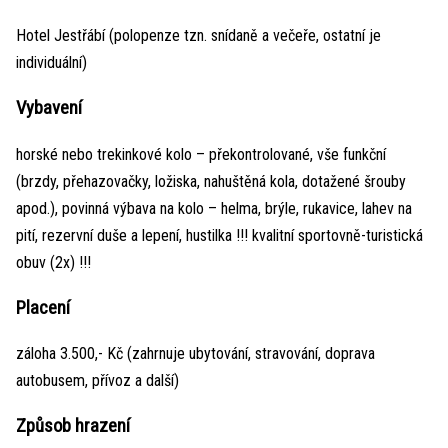
Hotel Jestřábí (polopenze tzn. snídaně a večeře, ostatní je
individuální)
Vybavení
horské nebo trekinkové kolo – překontrolované, vše funkční
(brzdy, přehazovačky, ložiska, nahuštěná kola, dotažené šrouby
apod.), povinná výbava na kolo – helma, brýle, rukavice, lahev na
pití, rezervní duše a lepení, hustilka !!! kvalitní sportovně-turistická
obuv (2x) !!!
Placení
záloha 3.500,- Kč (zahrnuje ubytování, stravování, doprava
autobusem, přívoz a další)
Způsob hrazení