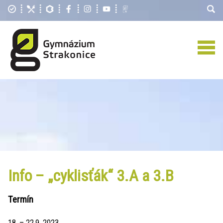
Info – „cyklisťák“ 3.A a 3.B
Termín
18. – 22.9. 2023