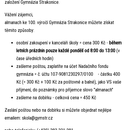
založení Gymnázia Strakonice.
Vážení zájemci,
almanach ke 100. výročí Gymnázia Strakonice můžete získat
těmito způsoby:
osobní zakoupení v kanceláři školy = cena 300 Kč -
během
letních prázdnin pouze každé pondělí od 8:00 do 13:00
(v
čase úředních hodin)
zašleme poštou, zaplatíte na účet Nadačního fondu
gymnázia = č. účtu 107-9081230297/0100 - částku 400
Kč (= 300 Kč + 100 Kč za poštovné a balné), jako VS vaše
příjmení, do poznámky pro příjemce slovo "almanach"
zašleme na dobírku - celková cena = 450 Kč
Zaslání poštou nebo na dobírku si můžete objednat nejlépe
emailem: skola@gymstr.cz