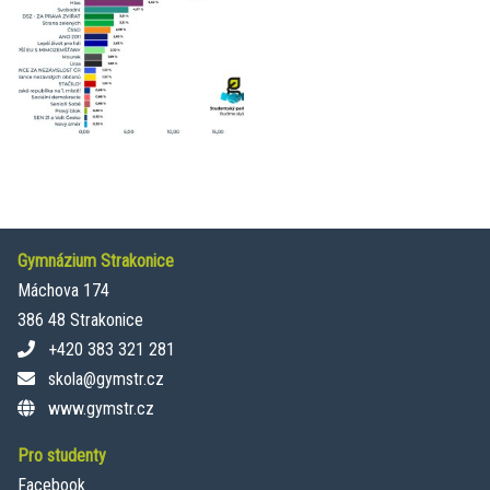
Gymnázium Strakonice
Máchova 174
386 48 Strakonice
+420 383 321 281
skola@gymstr.cz
www.gymstr.cz
Pro studenty
Facebook