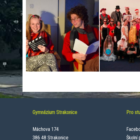
Gymnázium Strakonice
Pro st
Máchova 174
Faceb
386 48 Strakonice
Školní