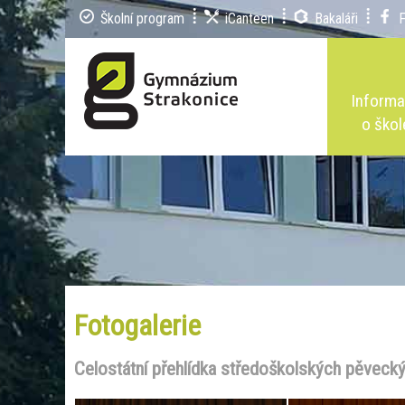
Školní program
iCanteen
Bakaláři
Inform
o škol
Fotogalerie
Celostátní přehlídka středoškolských pěveck