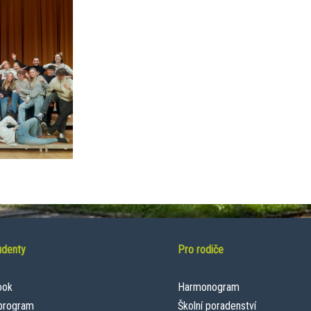
udenty
Pro rodiče
ook
Harmonogram
 program
Školní poradenství