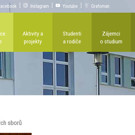
Facebook
Instagram
Youtube
Grafoman
ace
Aktivity a
Studenti
Zájemci
e
projekty
a rodiče
o studium
ých sborů