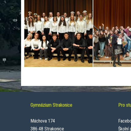
Gymnázium Strakonice
Pro st
Máchova 174
Faceb
386 48 Strakonice
Školní