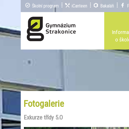
Školní program
iCanteen
Bakaláři
Inform
o škol
Fotogalerie
Exkurze třídy 5.O