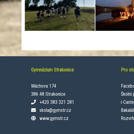
Gymnázium Strakonice
Pro st
Máchova 174
Faceb
386 48 Strakonice
Školní
+420 383 321 281
i-Cant
skola@gymstr.cz
Bakalář
www.gymstr.cz
Rozvrh