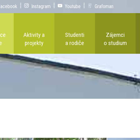
Facebook
Instagram
Youtube
Grafoman
ace
Aktivity a
Studenti
Zájemci
e
projekty
a rodiče
o studium