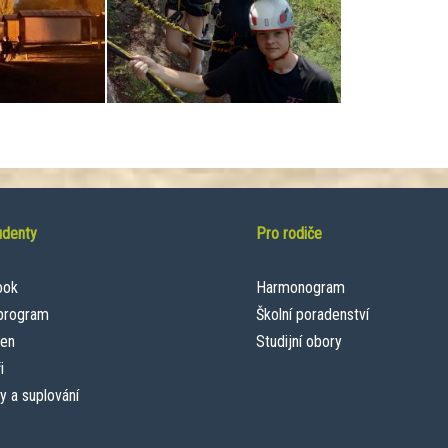
udenty
Pro rodiče
ook
Harmonogram
 program
Školní poradenství
een
Studijní obory
i
y a suplování