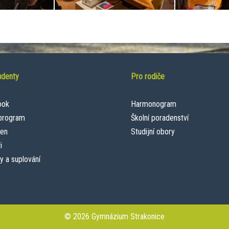
udenty
Pro rodiče
ook
Harmonogram
 program
Školní poradenství
een
Studijní obory
i
y a suplování
© 2026 Gymnázium Strakonice