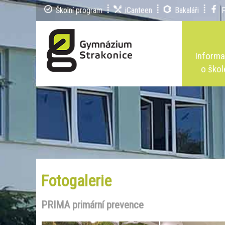
Školní program
iCanteen
Bakaláři
Inform
o škol
Fotogalerie
PRIMA primární prevence