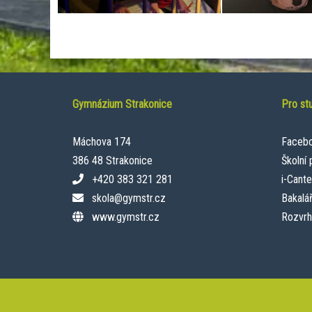
Gymnázium Strakonice
Pro st
Máchova 174
Faceb
386 48 Strakonice
Školní
+420 383 321 281
i-Cant
skola@gymstr.cz
Bakalář
www.gymstr.cz
Rozvrh