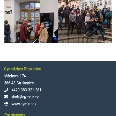
Gymnázium Strakonice
Máchova 174
386 48 Strakonice
+420 383 321 281
skola@gymstr.cz
www.gymstr.cz
Pro studenty