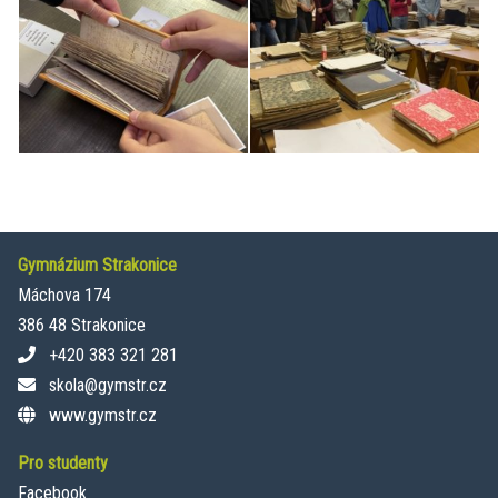
Gymnázium Strakonice
Máchova 174
386 48 Strakonice
+420 383 321 281
skola@gymstr.cz
www.gymstr.cz
Pro studenty
Facebook