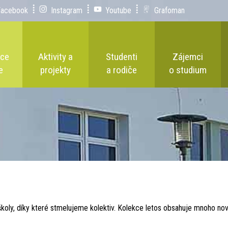
Facebook
Instagram
Youtube
Grafoman
ace
Aktivity a
Studenti
Zájemci
e
projekty
a rodiče
o studium
ší školy, díky které stmelujeme kolektiv. Kolekce letos obsahuje mnoho n