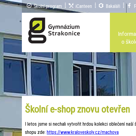
Školní program
iCanteen
Bakaláři
Inform
o škol
Školní e-shop znovu otevřen
I letos jsme si nechali vytvořit hrdou kolekci oblečení na
shopu zde:
https://www.kraloveskoly.cz/machova