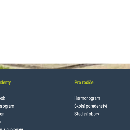
udenty
Pro rodiče
ook
Harmonogram
 program
Školní poradenství
een
Studijní obory
i
y a suplování