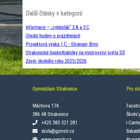
Další články v kategorii
Informace – „cyklisťák“ 3.A a 3.C
Úřední hodiny o prázdninách
Projektová výuka 1.C - Stranger Brno
Strakonické basketbalistky na mistrovství světa SŠ
Závěr školního roku 2025/2026
Gymnázium Strakonice
Pro st
Máchova 174
Faceb
386 48 Strakonice
Školní
+420 383 321 281
i-Cant
skola@gymstr.cz
Bakalář
www.gymstr.cz
Rozvrh