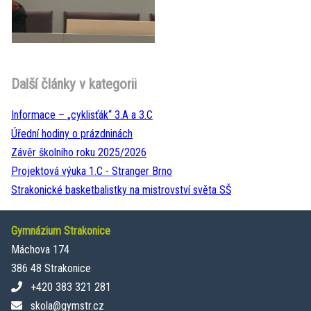
Další články v kategorii
Informace – „cyklisťák“ 3.A a 3.C
Úřední hodiny o prázdninách
Závěr školního roku 2025/2026
Projektová výuka 1.C - Stranger Brno
Strakonické basketbalistky na mistrovství světa SŠ
Gymnázium Strakonice
Máchova 174
386 48 Strakonice
+420 383 321 281
skola@gymstr.cz