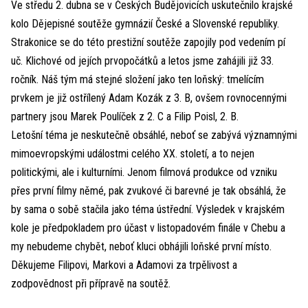
Ve středu 2. dubna se v Českých Budějovicích uskutečnilo krajské
kolo Dějepisné soutěže gymnázií České a Slovenské republiky.
Strakonice se do této prestižní soutěže zapojily pod vedením pí
uč. Klichové od jejích prvopočátků a letos jsme zahájili již 33.
ročník. Náš tým má stejné složení jako ten loňský: tmelícím
prvkem je již ostřílený Adam Kozák z 3. B, ovšem rovnocennými
partnery jsou Marek Poulíček z 2. C a Filip Poisl, 2. B.
Letošní téma je neskutečně obsáhlé, neboť se zabývá významnými
mimoevropskými událostmi celého XX. století, a to nejen
politickými, ale i kulturními. Jenom filmová produkce od vzniku
přes první filmy němé, pak zvukové či barevné je tak obsáhlá, že
by sama o sobě stačila jako téma ústřední. Výsledek v krajském
kole je předpokladem pro účast v listopadovém finále v Chebu a
my nebudeme chybět, neboť kluci obhájili loňské první místo.
Děkujeme Filipovi, Markovi a Adamovi za trpělivost a
zodpovědnost při přípravě na soutěž.