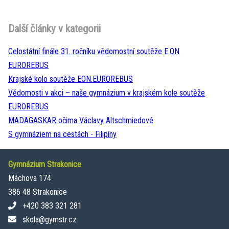
Další články v kategorii
Celostátní finále 31. ročníku vědomostní soutěže E.ON
EUROREBUS
Krajské kolo soutěže EON.EUROREBUS
Vědomosti v akci – naše gymnázium v krajském kole soutěže
EUROREBUS
MADAGASKAR očima Václavy Altschmiedové
S gymnáziem na cestách - Filipíny
Gymnázium Strakonice
Máchova 174
386 48 Strakonice
+420 383 321 281
skola@gymstr.cz