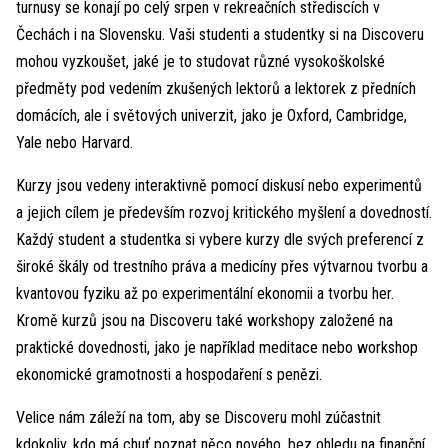
turnusy se konají po celý srpen v rekreačních střediscích v
Čechách i na Slovensku. Vaši studenti a studentky si na Discoveru
mohou vyzkoušet, jaké je to studovat různé vysokoškolské
předměty pod vedením zkušených lektorů a lektorek z předních
domácích, ale i světových univerzit, jako je Oxford, Cambridge,
Yale nebo Harvard.
Kurzy jsou vedeny interaktivně pomocí diskusí nebo experimentů
a jejich cílem je především rozvoj kritického myšlení a dovedností.
Každý student a studentka si vybere kurzy dle svých preferencí z
široké škály od trestního práva a medicíny přes výtvarnou tvorbu a
kvantovou fyziku až po experimentální ekonomii a tvorbu her.
Kromě kurzů jsou na Discoveru také workshopy založené na
praktické dovednosti, jako je například meditace nebo workshop
ekonomické gramotnosti a hospodaření s penězi.
Velice nám záleží na tom, aby se Discoveru mohl zúčastnit
kdokoliv, kdo má chuť poznat něco nového, bez ohledu na finanční