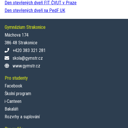
Den otevřených dveří FIT ČVUT v Praze
Den otevřených dveří na PedF UK
Gymnázium Strakonice
Máchova 174
386 48 Strakonice
+420 383 321 281
skola@gymstr.cz
www.gymstr.cz
Pro studenty
Facebook
Školní program
i-Canteen
Bakaláři
Rozvrhy a suplování